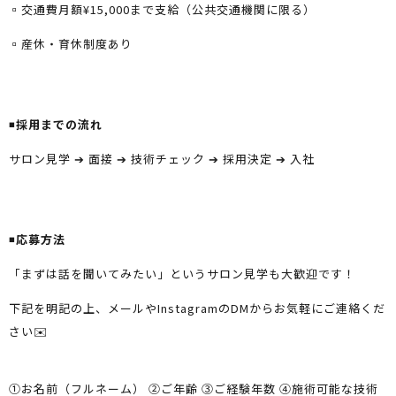
▫️交通費月額¥15,000まで支給（公共交通機関に限る）
▫️産休・育休制度あり
◾️
採用までの流れ
サロン見学
➔
面接
➔
技術チェック
➔
採用決定
➔
入社
◾️
応募方法
「まずは話を聞いてみたい」というサロン見学も大歓迎です！
下記を明記の上、メールやInstagramのDMからお気軽にご連絡くだ
さい✉️
①お名前（フルネーム） ②ご年齢 ③ご経験年数 ④施術可能な技術