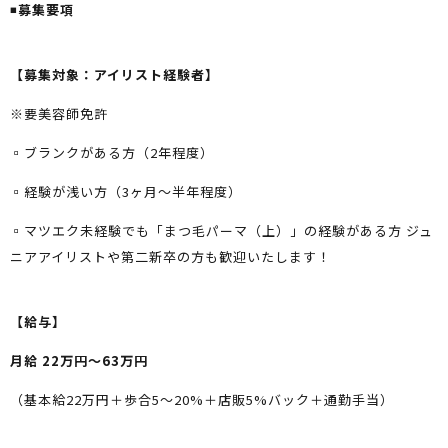
◾️
募集要項
【募集対象：アイリスト経験者】
※要美容師免許
▫️ブランクがある方（2年程度）
▫️経験が浅い方（3ヶ月〜半年程度）
▫️マツエク未経験でも「まつ毛パーマ（上）」の経験がある方 ジュ
ニアアイリストや第二新卒の方も歓迎いたします！
【給与】
月給 22万円〜63万円
（基本給22万円＋歩合5〜20%＋店販5%バック＋通勤手当）