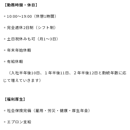
【勤務時間・休日】
▫️10:00〜19:00（休憩1時間）
▫️完全週休2日制（シフト制）
▫️土日祝休みも可（月1〜3日）
▫️年末年始休暇
▫️有給休暇
（入社半年後10日、１年半後11日、２年半後12日と勤続年数に応
じて増えていきます）
【福利厚生】
▫️社会保険完備（雇用・労災・健康・厚生年金）
▫️エプロン支給