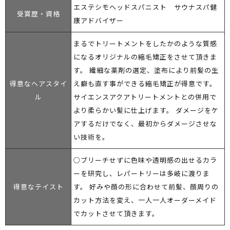
エステシモヘッドスパニスト サウナスパ健
受賞歴・資格
康アドバイザー
まるでトリートメントをしたかのような質感
になるオリジナルの縮毛矯正をさせて頂きま
す。 繊細な薬剤の選定、塗布により前髪の生
得意なヘアスタイ
え癖も直す事ができる縮毛矯正が得意です。
ル
サイエンスアクアトリートメントとの併用で
より柔らかい髪に仕上げます。 ダメージをケ
アするだけでなく、最初からダメージさせな
い技術を。
○ブリーチせずに色味や透明感の出せるカラ
ーを研究し、レパートリーは多岐に渡りま
得意なテイスト
す。 好みや顔の形に合わせて前髪、顔周りの
カット方法を変え、一人一人オーダーメイド
でカットさせて頂きます。