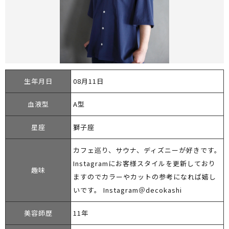
生年月日
08月11日
血液型
A型
星座
獅子座
カフェ巡り、サウナ、ディズニーが好きです。
Instagramにお客様スタイルを更新しており
趣味
ますのでカラーやカットの参考になれば嬉し
いです。 Instagram＠decokashi
美容師歴
11年