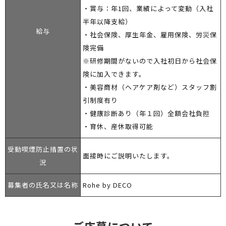
・賞与：年1回、業績によって変動（入社
半年以降支給）
給与
・社会保険、厚生年金、雇用保険、労災保
険完備
※研修期間がないので入社初日から社会保
険に加入できます。
・美容商材（ヘアケア剤など）スタッフ割
引制度有り
・健康診断あり（年１回）全額会社負担
・育休、産休取得可能
受動喫煙防止措置の状
面接時にご説明いたします。
況
募集者の氏名又は名称
Rohe by DECO
ご応募について