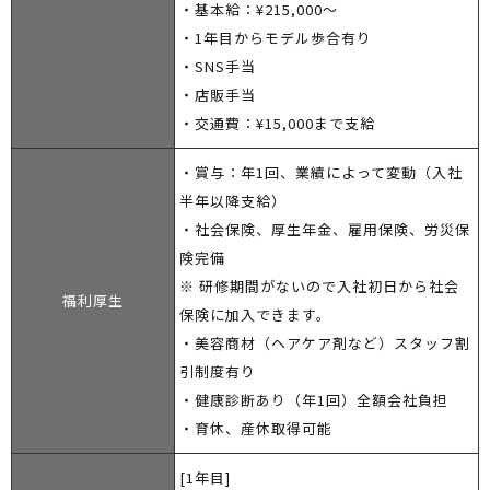
・基本給：¥215,000〜
・1年目からモデル歩合有り
・SNS手当
・店販手当
・交通費：¥15,000まで支給
・賞与：年1回、業績によって変動（入社
半年以降支給）
・社会保険、厚生年金、雇用保険、労災保
険完備
※ 研修期間がないので入社初日から社会
福利厚生
保険に加入できます。
・美容商材（ヘアケア剤など）スタッフ割
引制度有り
・健康診断あり（年1回）全額会社負担
・育休、産休取得可能
[1年目]