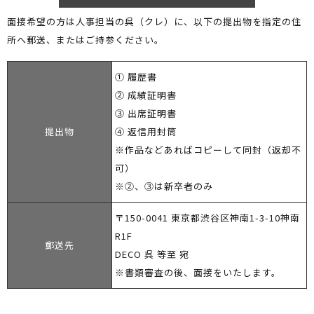
面接希望の方は人事担当の呉（クレ）に、以下の提出物を指定の住
所へ郵送、またはご持参ください。
① 履歴書
② 成績証明書
③ 出席証明書
提出物
④ 返信用封筒
※作品などあればコピーして同封（返却不
可）
※②、③は新卒者のみ
〒150-0041 東京都渋谷区神南1-3-10神南
R1F
郵送先
DECO 呉 等至 宛
※書類審査の後、面接をいたします。