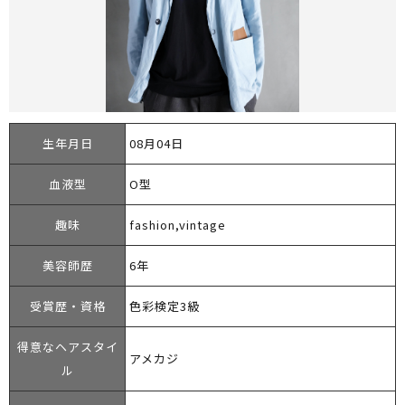
生年月日
08月04日
血液型
O型
趣味
fashion,vintage
美容師歴
6年
受賞歴・資格
色彩検定3級
得意なヘアスタイ
アメカジ
ル